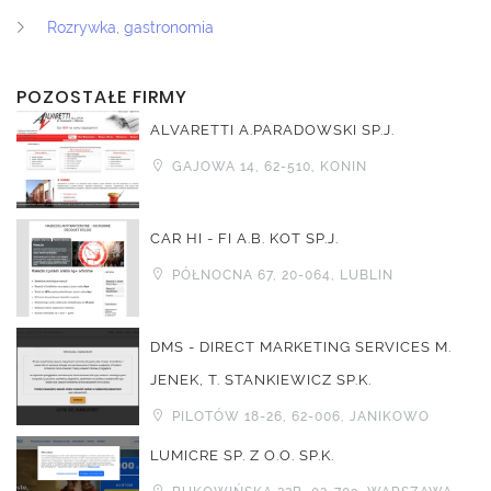
Rozrywka, gastronomia
POZOSTAŁE FIRMY
ALVARETTI A.PARADOWSKI SP.J.
GAJOWA 14, 62-510, KONIN
CAR HI - FI A.B. KOT SP.J.
PÓŁNOCNA 67, 20-064, LUBLIN
DMS - DIRECT MARKETING SERVICES M.
JENEK, T. STANKIEWICZ SP.K.
PILOTÓW 18-26, 62-006, JANIKOWO
LUMICRE SP. Z O.O. SP.K.