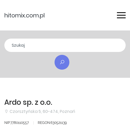
hitomix.com.pl
Ardo sp. z o.o.
Czorsztyńska 5, 60-474, Poznań
NIP:7780110557
REGON:630521139