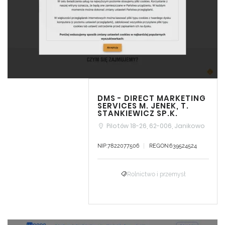
DMS - DIRECT MARKETING
SERVICES M. JENEK, T.
STANKIEWICZ SP.K.
Pilotów 18-26, 62-006, Janikowo
NIP:7822077506
REGON:639524524
Rolnictwo i przemysł