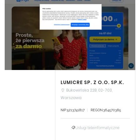
LUMICRE SP. Z O.O. SP.K.
Bukowińska 22B, 02-703,
Warszawa
NIP:5213741817
REGON:364570385
Usługi teleinformatyczne