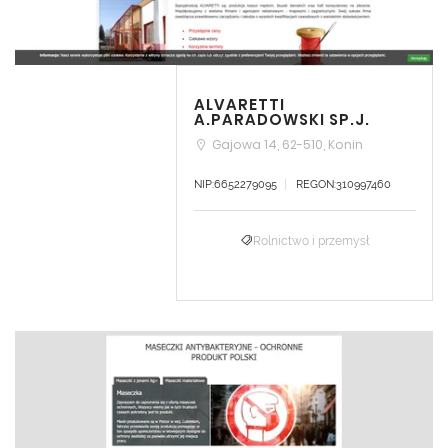
ALVARETTI
A.PARADOWSKI SP.J.
Gajowa 14, 62-510, Konin
NIP:6652279095
REGON:310997460
Rolnictwo i przemysł