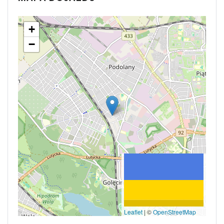
+
−
Leaflet
|
©
OpenStreetMap