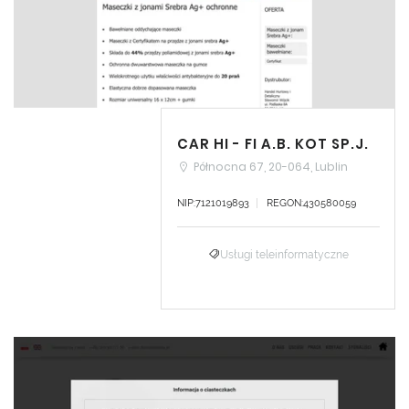
CAR HI - FI A.B. KOT SP.J.
Północna 67, 20-064, Lublin
NIP:7121019893
REGON:430580059
Usługi teleinformatyczne