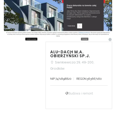
ALU-DACH M.A.
OBIERZYŃSKI SP.J.
Sienkiewicza 29, 49-200,
Grodków
NIP:7471898820
REGON:363667160
Budowa i remont