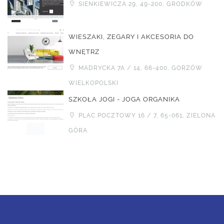
SIENKIEWICZA 29, 49-200, GRODKÓW
WIESZAKI, ZEGARY I AKCESORIA DO
WNĘTRZ
MADRYCKA 7A / 14, 66-400, GORZÓW
WIELKOPOLSKI
SZKOŁA JOGI - JOGA ORGANIKA
PLAC POCZTOWY 16 / 7, 65-061, ZIELONA
GÓRA