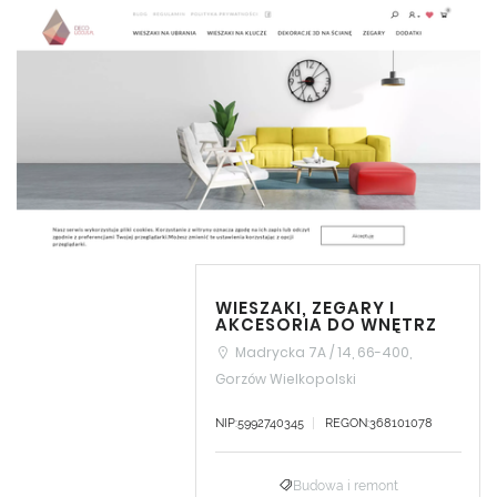
WIESZAKI, ZEGARY I
AKCESORIA DO WNĘTRZ
Madrycka 7A / 14, 66-400,
Gorzów Wielkopolski
NIP:5992740345
REGON:368101078
Budowa i remont