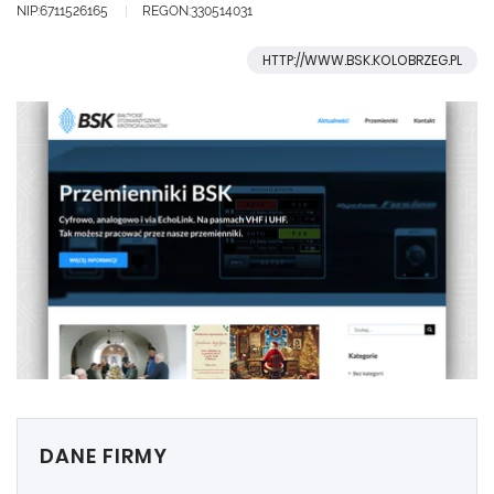
NIP:6711526165
REGON:330514031
HTTP://WWW.BSK.KOLOBRZEG.PL
DANE FIRMY