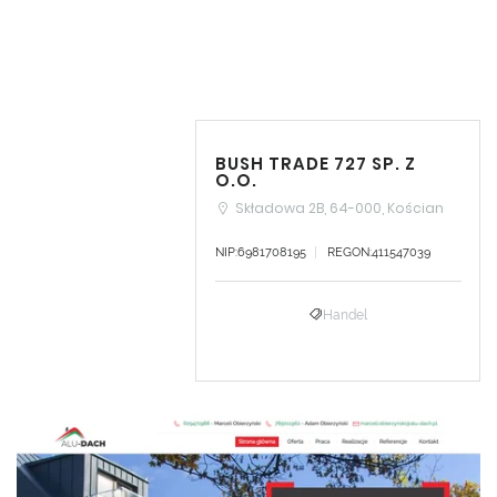
BUSH TRADE 727 SP. Z
O.O.
Składowa 2B, 64-000, Kościan
NIP:6981708195
REGON:411547039
Handel