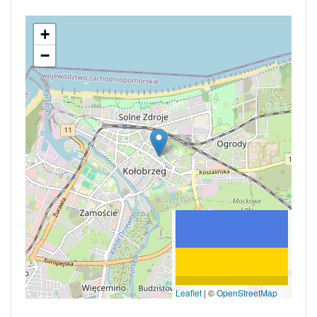
+
−
Leaflet
|
©
OpenStreetMap