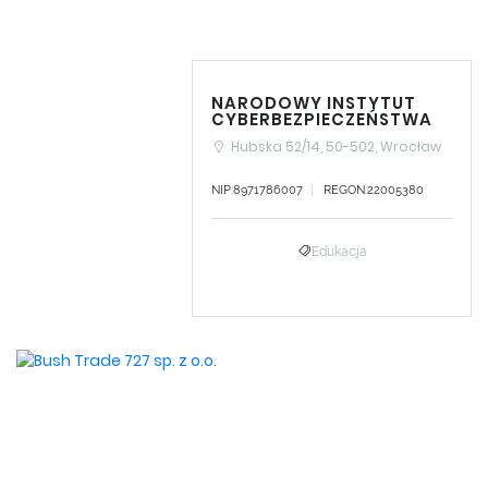
NARODOWY INSTYTUT
CYBERBEZPIECZEŃSTWA
Hubska 52/14, 50-502, Wrocław
NIP:8971786007
REGON:22005380
Edukacja