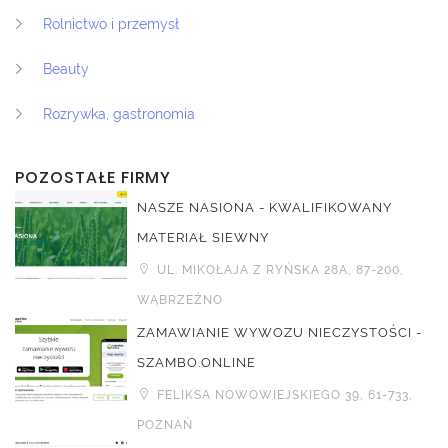
Rolnictwo i przemysł
Beauty
Rozrywka, gastronomia
POZOSTAŁE FIRMY
NASZE NASIONA - KWALIFIKOWANY
MATERIAŁ SIEWNY
UL. MIKOŁAJA Z RYŃSKA 28A, 87-200,
WĄBRZEŹNO
ZAMAWIANIE WYWOZU NIECZYSTOŚCI -
SZAMBO.ONLINE
FELIKSA NOWOWIEJSKIEGO 39, 61-733,
POZNAŃ