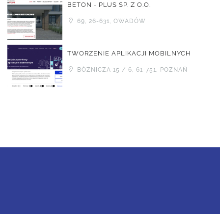
BETON - PLUS SP. Z O.O.
69, 26-631, OWADÓW
TWORZENIE APLIKACJI MOBILNYCH
BÓŻNICZA 15 / 6, 61-751, POZNAŃ