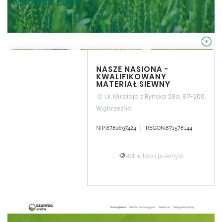
NASZE NASIONA -
KWALIFIKOWANY
MATERIAŁ SIEWNY
ul. Mikołaja z Ryńska 28a, 87-200,
Wąbrzeźno
NIP:8781697424
REGON:871578144
Rolnictwo i przemysł