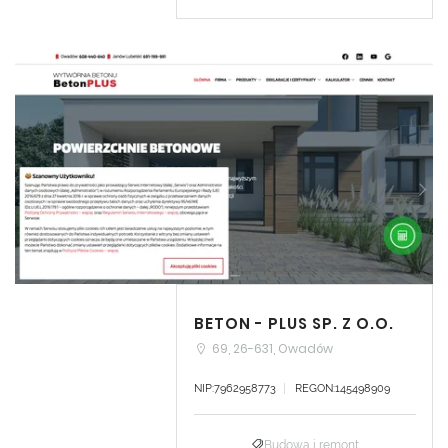
BETON - PLUS SP. Z O.O.
69, 26-631, Owadów
NIP:7962958773
REGON:145498909
Budowa i remont