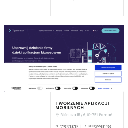
TWORZENIE APLIKACJI
MOBILNYCH
Bóżnicza 15 / 6, 61-751, Poznań
NIP:7831753757
REGON:366531099