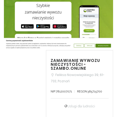
ZAMAWIANIE WYWOZU
NIECZYSTOŚCI -
SZAMBO.ONLINE
Feliksa Nowowiejskiego 39, 61-
733, Poznań
NIP:7812007071
REGON:385715700
Usługi dla ludności