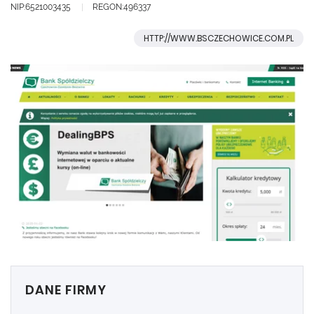
NIP:6521003435
REGON:496337
HTTP://WWW.BSCZECHOWICE.COM.PL
DANE FIRMY