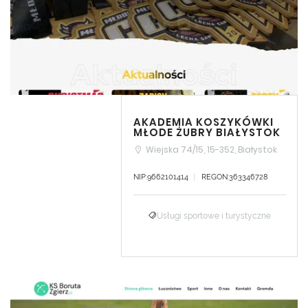
AKADEMIA KOSZYKÓWKI
MŁODE ŻUBRY BIAŁYSTOK
Wiejska 74/15, 15-352, Białystok
NIP:9662101414
REGON:363346728
Usługi sportowe i turystyczne