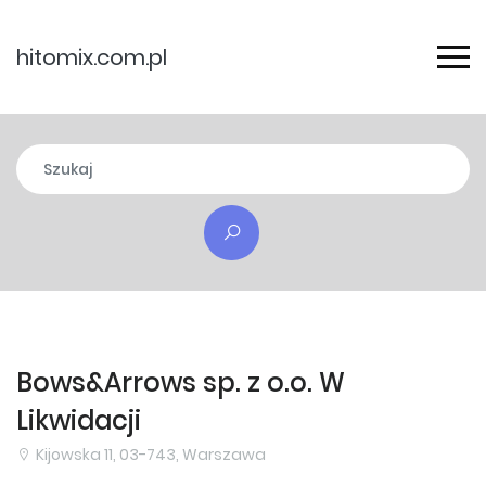
hitomix.com.pl
Bows&Arrows sp. z o.o. W
Likwidacji
Kijowska 11, 03-743, Warszawa