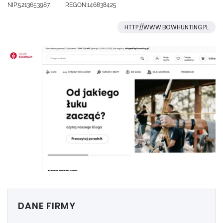
NIP:5213653987
REGON:146838425
HTTP://WWW.BOWHUNTING.PL
DANE FIRMY