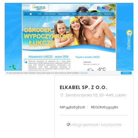
ELKABEL SP. Z O.O.
Zemborzycka 112, 20-445, Lublin
NIP:9462636116
REGON:61351580
Usługi sportowe i turystyczne