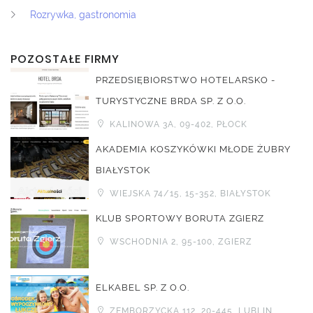
Rozrywka, gastronomia
POZOSTAŁE FIRMY
PRZEDSIĘBIORSTWO HOTELARSKO -
TURYSTYCZNE BRDA SP. Z O.O.
KALINOWA 3A, 09-402, PŁOCK
AKADEMIA KOSZYKÓWKI MŁODE ŻUBRY
BIAŁYSTOK
WIEJSKA 74/15, 15-352, BIAŁYSTOK
KLUB SPORTOWY BORUTA ZGIERZ
WSCHODNIA 2, 95-100, ZGIERZ
ELKABEL SP. Z O.O.
ZEMBORZYCKA 112, 20-445, LUBLIN