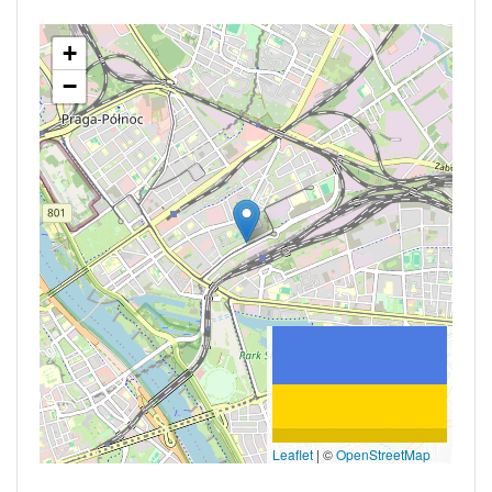
+
−
Leaflet
|
©
OpenStreetMap