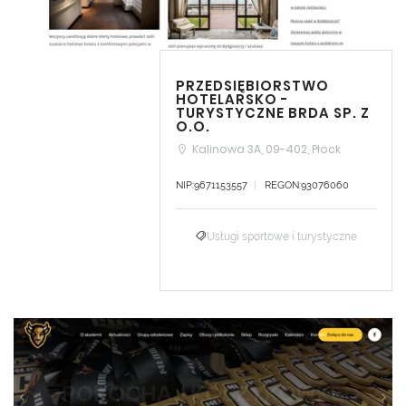
PRZEDSIĘBIORSTWO
HOTELARSKO -
TURYSTYCZNE BRDA SP. Z
O.O.
Kalinowa 3A, 09-402, Płock
NIP:9671153557
REGON:93076060
Usługi sportowe i turystyczne