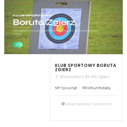
KLUB SPORTOWY BORUTA
ZGIERZ
Wschodnia 2, 95-100, Zgierz
NIP:7321112798
REGON:470636969
Usługi sportowe i turystyczne