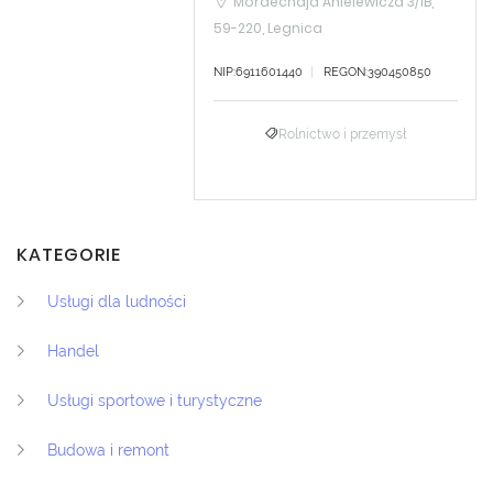
Mordechaja Anielewicza 3/1B,
59-220, Legnica
NIP:6911601440
REGON:390450850
Rolnictwo i przemysł
KATEGORIE
Usługi dla ludności
Handel
Usługi sportowe i turystyczne
Budowa i remont