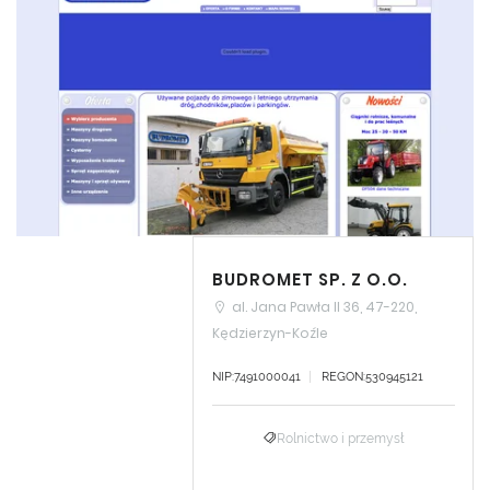
BUDROMET SP. Z O.O.
al. Jana Pawła II 36, 47-220,
Kędzierzyn-Koźle
NIP:7491000041
REGON:530945121
Rolnictwo i przemysł