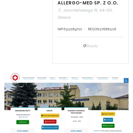
ALLERGO-MED SP. Z O.O.
Jana Kilińskiego 15, 44-100,
Gliwice
NIP:6312289700
REGON:276881216
Beauty