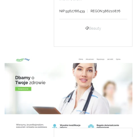
NIP:5562786439
REGON:386210876
Beauty