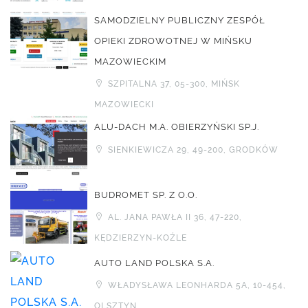
SAMODZIELNY PUBLICZNY ZESPÓŁ
OPIEKI ZDROWOTNEJ W MIŃSKU
MAZOWIECKIM
SZPITALNA 37, 05-300, MIŃSK
MAZOWIECKI
ALU-DACH M.A. OBIERZYŃSKI SP.J.
SIENKIEWICZA 29, 49-200, GRODKÓW
BUDROMET SP. Z O.O.
AL. JANA PAWŁA II 36, 47-220,
KĘDZIERZYN-KOŹLE
AUTO LAND POLSKA S.A.
WŁADYSŁAWA LEONHARDA 5A, 10-454,
OLSZTYN