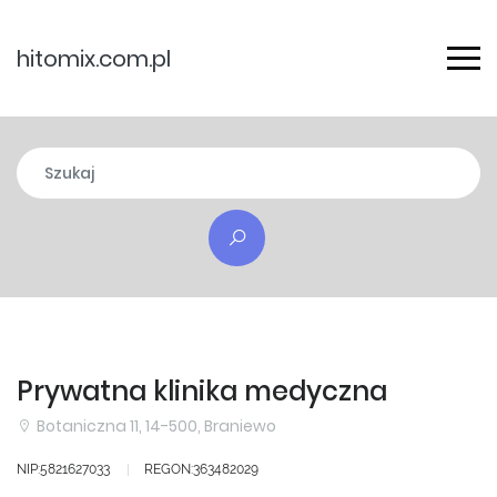
hitomix.com.pl
Prywatna klinika medyczna
Botaniczna 11, 14-500, Braniewo
NIP:5821627033
REGON:363482029