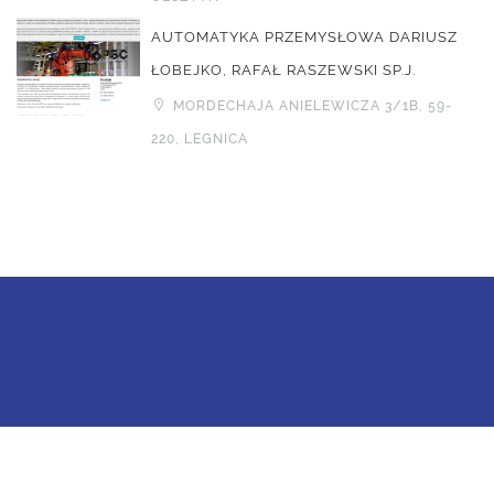
AUTOMATYKA PRZEMYSŁOWA DARIUSZ
ŁOBEJKO, RAFAŁ RASZEWSKI SP.J.
MORDECHAJA ANIELEWICZA 3/1B, 59-
220, LEGNICA