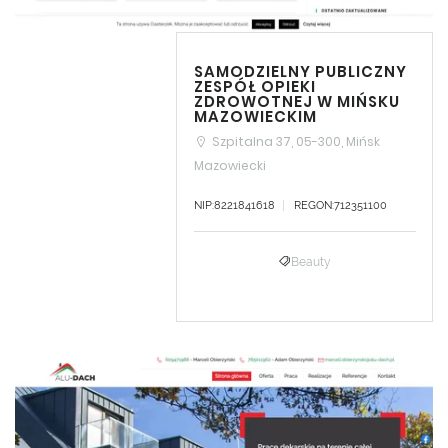
SAMODZIELNY PUBLICZNY
ZESPÓŁ OPIEKI
ZDROWOTNEJ W MIŃSKU
MAZOWIECKIM
Szpitalna 37, 05-300, Mińsk
Mazowiecki
NIP:8221841618
REGON:712351100
Beauty