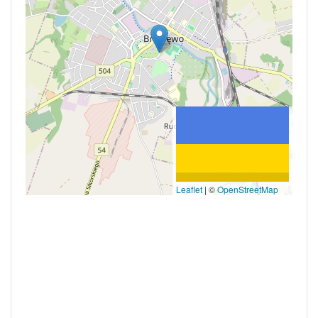
Leaflet
|
©
OpenStreetMap