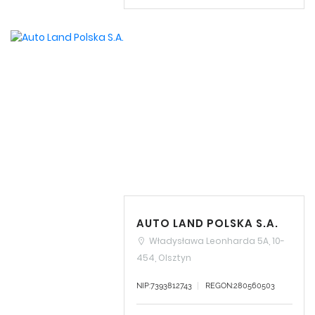
AUTO LAND POLSKA S.A.
Władysława Leonharda 5A, 10-
454, Olsztyn
NIP:7393812743
REGON:280560503