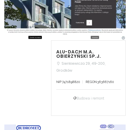
ALU-DACH M.A.
OBIERZYŃSKI SP.J.
Sienkiewicza 29, 49-200,
Grodków
NIP:7471898820
REGON:363667160
Budowa i remont