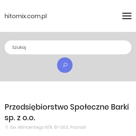
hitomix.com.pl
Przedsiębiorstwo Społeczne Barki
sp. z o.o.
św. Wincentego 6/9, 61-003, Poznań