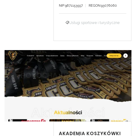
NIP:9671153557
REGON:93076060
Usługi sportowe i turystyczne
AKADEMIA KOSZYKÓWKI