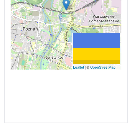
Leaflet
|
©
OpenStreetMap