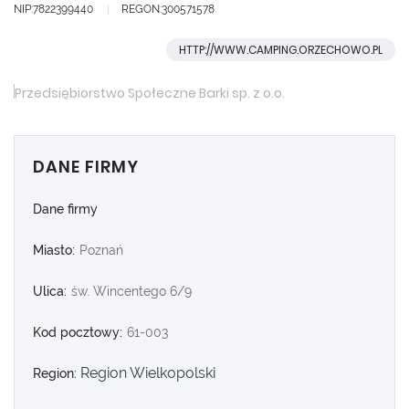
NIP:7822399440
REGON:300571578
HTTP://WWW.CAMPING.ORZECHOWO.PL
DANE FIRMY
Dane firmy
Miasto:
Poznań
Ulica:
św. Wincentego 6/9
Kod pocztowy:
61-003
Region Wielkopolski
Region: