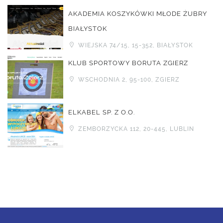
AKADEMIA KOSZYKÓWKI MŁODE ŻUBRY
BIAŁYSTOK
WIEJSKA 74/15, 15-352, BIAŁYSTOK
KLUB SPORTOWY BORUTA ZGIERZ
WSCHODNIA 2, 95-100, ZGIERZ
ELKABEL SP. Z O.O.
ZEMBORZYCKA 112, 20-445, LUBLIN