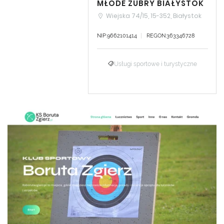
MŁODE ŻUBRY BIAŁYSTOK
Wiejska 74/15, 15-352, Białystok
NIP:9662101414
REGON:363346728
Usługi sportowe i turystyczne