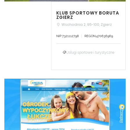
KLUB SPORTOWY BORUTA
ZGIERZ
Wschodnia 2, 95-100, Zgierz
NIP:7321112798
REGON:470636969
Usługi sportowe i turystyczne