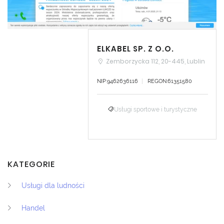
ELKABEL SP. Z O.O.
Zemborzycka 112, 20-445, Lublin
NIP:9462636116
REGON:61351580
Usługi sportowe i turystyczne
KATEGORIE
Usługi dla ludności
Handel