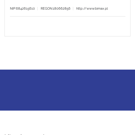
NIP:6842615610
REGON:180662856
http://www.bimax.pl