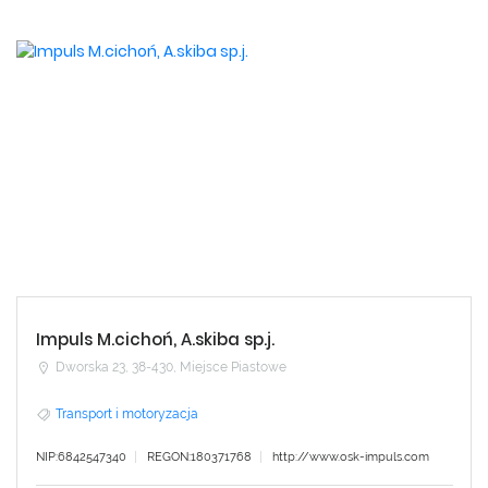
Impuls M.cichoń, A.skiba sp.j.
Dworska 23, 38-430, Miejsce Piastowe
Transport i motoryzacja
NIP:6842547340
REGON:180371768
http://www.osk-impuls.com