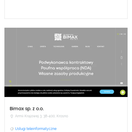
Bimax sp. z o.o.
Armii Krajowej 3, 38-400, Krosno
Usługi teleinformatyczne