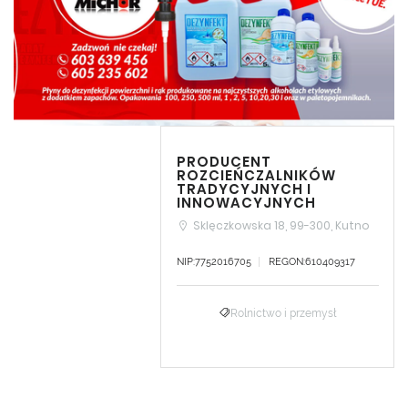
PRODUCENT
ROZCIEŃCZALNIKÓW
TRADYCYJNYCH I
INNOWACYJNYCH
Sklęczkowska 18, 99-300, Kutno
NIP:7752016705
REGON:610409317
Rolnictwo i przemysł