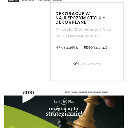
DEKORACJE W
NAJLEPSZYM STYLU -
DEKORPLANET
Karola Chodkiewicza 21A, 66-
415, Gorzów Wielkopolski
NIP:5992418632
REGON:210942633
Wykonawstwo