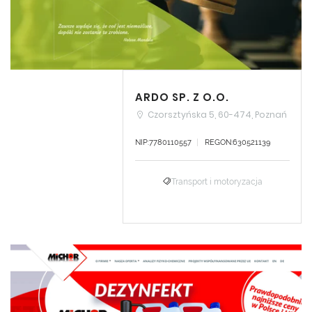
ARDO SP. Z O.O.
Czorsztyńska 5, 60-474, Poznań
NIP:7780110557
REGON:630521139
Transport i motoryzacja