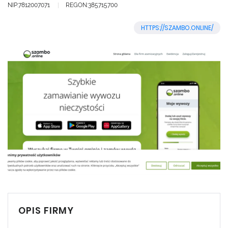
NIP:7812007071
REGON:385715700
HTTPS://SZAMBO.ONLINE/
OPIS FIRMY