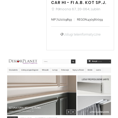
CAR HI - FI A.B. KOT SP.J.
Północna 67, 20-064, Lublin
NIP:7121019893
REGON:430580059
Usługi teleinformatyczne