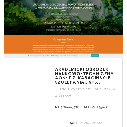
AKADEMICKI OŚRODEK
NAUKOWO-TECHNICZNY
AON-T Z. KABACIŃSKI E.
SZCZEPANIAK SP.J.
Łagiewnicka 54/56 bud.C/721, 91-
463, Łódź
NIP:7260003772
REGON:1275041
Usługi dla ludności