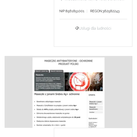
NIP:8561851001
REGON:362582243
Usługi dla ludności