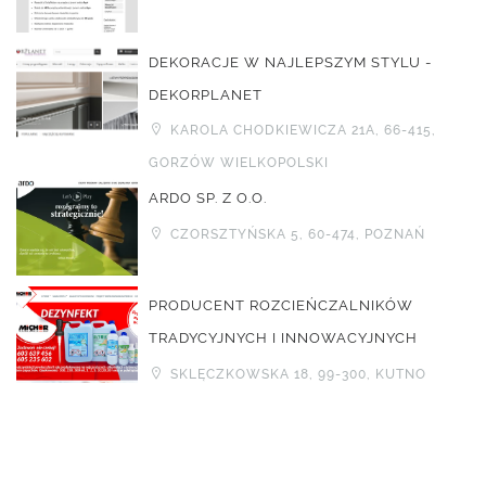
DEKORACJE W NAJLEPSZYM STYLU -
DEKORPLANET
KAROLA CHODKIEWICZA 21A, 66-415,
GORZÓW WIELKOPOLSKI
ARDO SP. Z O.O.
CZORSZTYŃSKA 5, 60-474, POZNAŃ
PRODUCENT ROZCIEŃCZALNIKÓW
TRADYCYJNYCH I INNOWACYJNYCH
SKLĘCZKOWSKA 18, 99-300, KUTNO