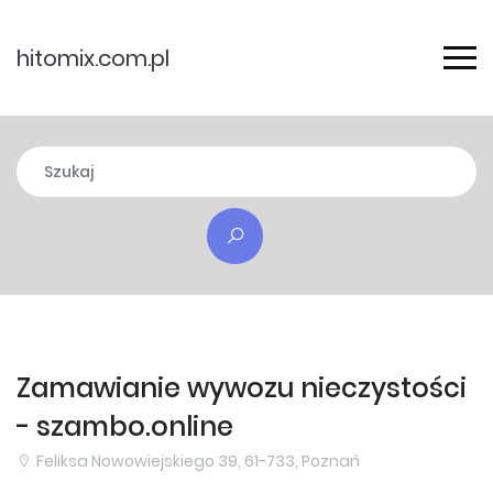
hitomix.com.pl
Zamawianie wywozu nieczystości
- szambo.online
Feliksa Nowowiejskiego 39, 61-733, Poznań