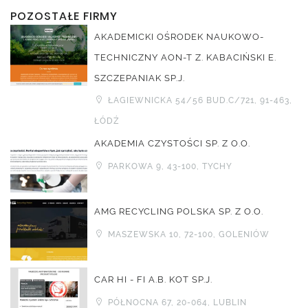
POZOSTAŁE FIRMY
AKADEMICKI OŚRODEK NAUKOWO-
TECHNICZNY AON-T Z. KABACIŃSKI E.
SZCZEPANIAK SP.J.
ŁAGIEWNICKA 54/56 BUD.C/721, 91-463,
ŁÓDŹ
AKADEMIA CZYSTOŚCI SP. Z O.O.
PARKOWA 9, 43-100, TYCHY
AMG RECYCLING POLSKA SP. Z O.O.
MASZEWSKA 10, 72-100, GOLENIÓW
CAR HI - FI A.B. KOT SP.J.
PÓŁNOCNA 67, 20-064, LUBLIN