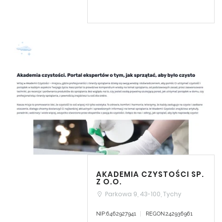
AKADEMIA CZYSTOŚCI SP.
Z O.O.
Parkowa 9, 43-100, Tychy
NIP:6462927941
REGON:242936961