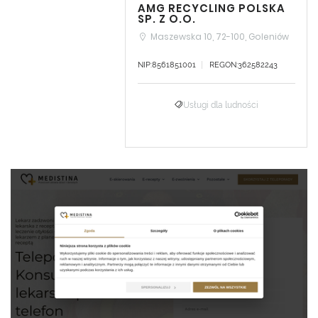
AMG RECYCLING POLSKA
SP. Z O.O.
Maszewska 10, 72-100, Goleniów
NIP:8561851001
REGON:362582243
Usługi dla ludności