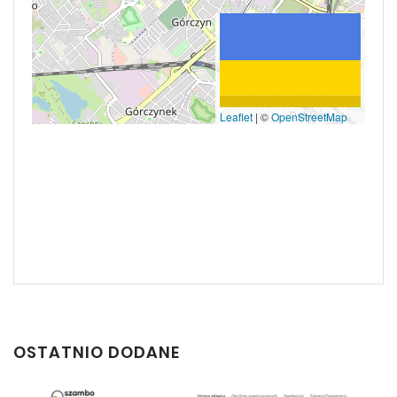
Leaflet
|
©
OpenStreetMap
OSTATNIO DODANE