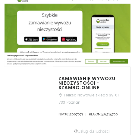
ZAMAWIANIE WYWOZU
NIECZYSTOŚCI -
SZAMBO.ONLINE
Feliksa Nowowiejskiego 39, 61-
733, Poznań
NIP:7812007071
REGON:385715700
Usługi dla ludności