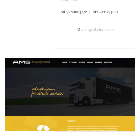
NIP:7260003772
REGON:1275041
Usługi dla ludności