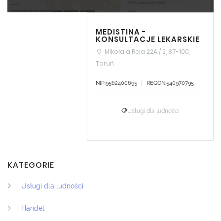
MEDISTINA -
KONSULTACJE LEKARSKIE
Mikołaja Reja 22A / 2, 87-100,
Toruń
NIP:9562400695
REGON:540970795
Usługi dla ludności
KATEGORIE
Usługi dla ludności
Handel