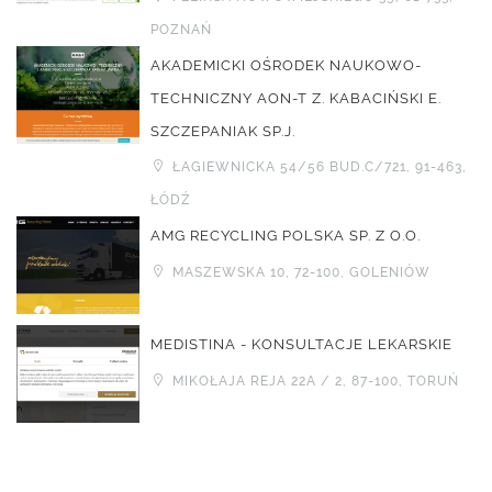
POZNAŃ
AKADEMICKI OŚRODEK NAUKOWO-
TECHNICZNY AON-T Z. KABACIŃSKI E.
SZCZEPANIAK SP.J.
ŁAGIEWNICKA 54/56 BUD.C/721, 91-463,
ŁÓDŹ
AMG RECYCLING POLSKA SP. Z O.O.
MASZEWSKA 10, 72-100, GOLENIÓW
MEDISTINA - KONSULTACJE LEKARSKIE
MIKOŁAJA REJA 22A / 2, 87-100, TORUŃ