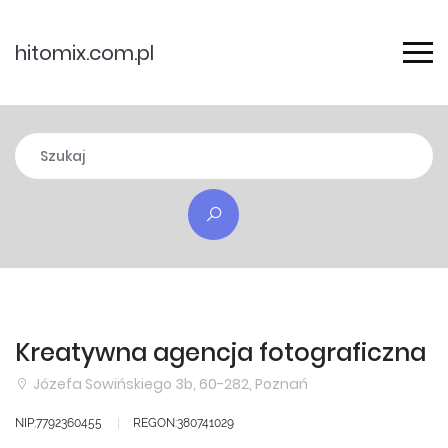
hitomix.com.pl
Kreatywna agencja fotograficzna
Józefa Sowińskiego 3b, 60-282, Poznań
NIP:7792360455
REGON:380741029