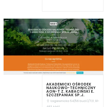
AKADEMICKI OŚRODEK
NAUKOWO-TECHNICZNY
AON-T Z. KABACIŃSKI E.
SZCZEPANIAK SP.J.
Łagiewnicka 54/56 bud.C/721, 91-
463, Łódź