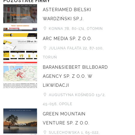
POZOSTAŁE FIRMY
ASTERIAMED BIELSKI
WARDZIŃSKI SP.J.
KONNA 7B, 80-174, OTOMIN
ARC MEDIA SP. Z O.O.
JULIANA FAŁATA 22, 87-100,
TORUŃ
BARAN&SIEBERT BILLBOARD
AGENCY SP. Z O.O. W
LIKWIDACJI
AUGUSTYNA KOŚNEGO 13/2,
45-056, OPOLE
GREEN MOUNTAIN
VENTURE SP. Z O.O.
SULECHOWSKA 1, 65-022,