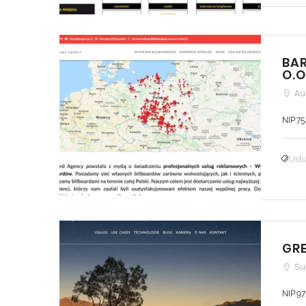
BAR
O.O
Au
NIP:7
Usłu
GRE
Su
NIP:9