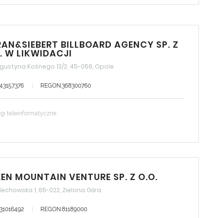
AN&SIEBERT BILLBOARD AGENCY SP. Z
. W LIKWIDACJI
gustyna Kośnego 13/2, 45-056, Opole
543157376
REGON:368300760
gi teleinformatyczne
EN MOUNTAIN VENTURE SP. Z O.O.
lechowska 1, 65-022, Zielona Góra
731016492
REGON:81189000