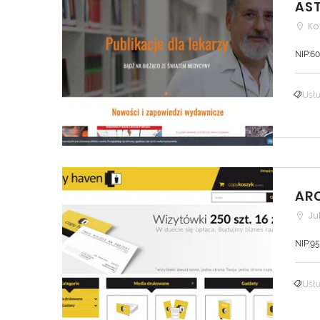
AST
Ko
NIP:6
Usłu
ARC
Ju
NIP:9
Usłu