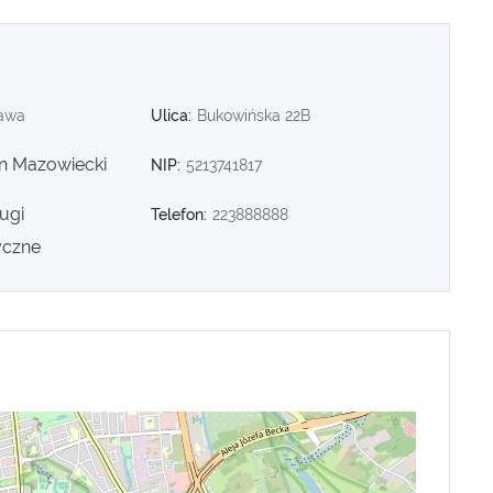
awa
Ulica:
Bukowińska 22B
n Mazowiecki
NIP:
5213741817
ugi
Telefon:
223888888
yczne