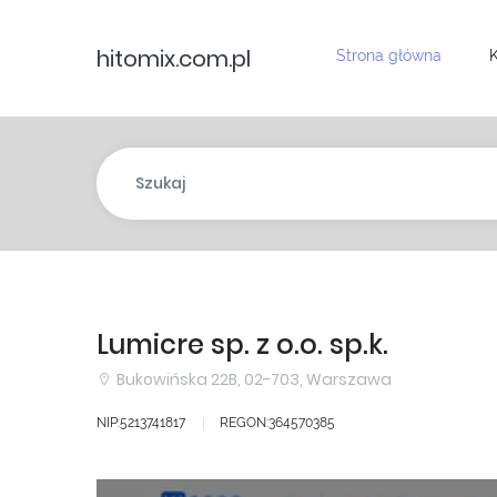
hitomix.com.pl
Strona główna
K
Lumicre sp. z o.o. sp.k.
Bukowińska 22B, 02-703, Warszawa
NIP:5213741817
REGON:364570385