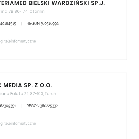
ERIAMED BIELSKI WARDZIŃSKI SP.J.
nna 7B, 80-174, Otomin
040164515
REGON:360516992
gi teleinformatyczne
 MEDIA SP. Z O.O.
liana Fałata 22, 87-100, Toruń
562309351
REGON:360225332
gi teleinformatyczne