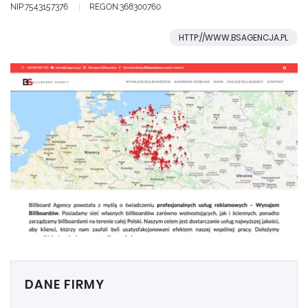
NIP:7543157376
REGON:368300760
HTTP://WWW.BSAGENCJA.PL
DANE FIRMY