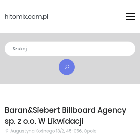
hitomix.com.pl
Baran&Siebert Billboard Agency
sp. z o.o. W Likwidacji
Augustyna Kośnego 13/2, 45-056, Opole