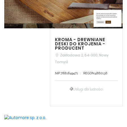
KROMA - DREWNIANE
DESKI DO KROJENIA -
PRODUCENT
Zakładowa 2, 64-300, Nowy
Tomyśl
NIP:7881849471
REGON:4860136
Usługi dla ludności