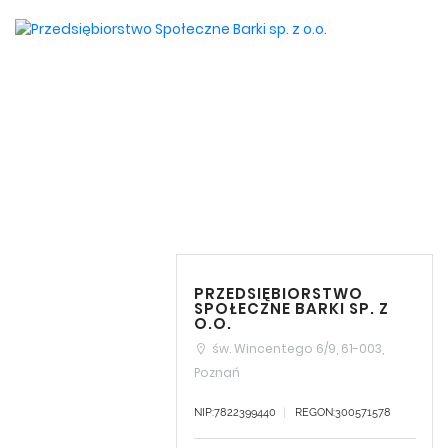
PRZEDSIĘBIORSTWO
SPOŁECZNE BARKI SP. Z
O.O.
św. Wincentego 6/9, 61-003,
Poznań
NIP:7822399440
REGON:300571578