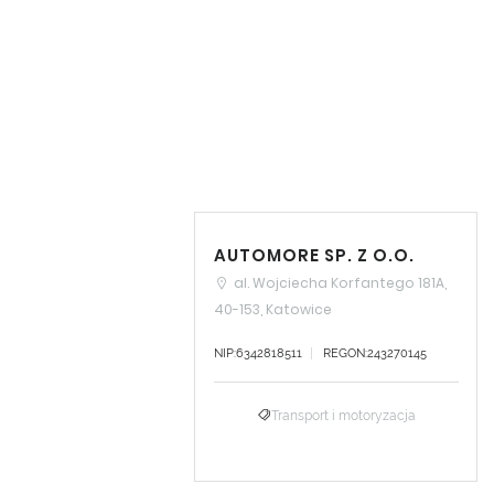
AUTOMORE SP. Z O.O.
al. Wojciecha Korfantego 181A,
40-153, Katowice
NIP:6342818511
REGON:243270145
Transport i motoryzacja