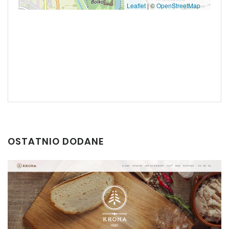
Leaflet
|
©
OpenStreetMap
OSTATNIO DODANE