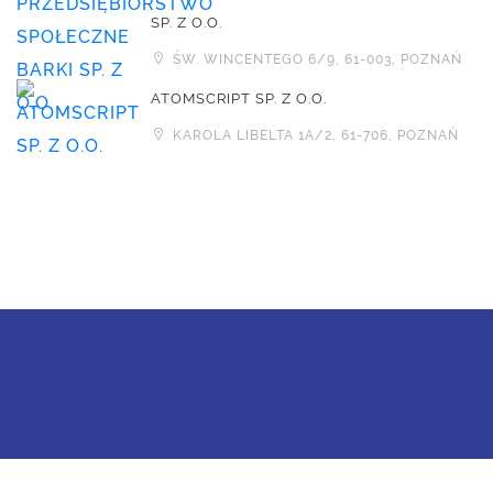
SP. Z O.O.
ŚW. WINCENTEGO 6/9, 61-003, POZNAŃ
ATOMSCRIPT SP. Z O.O.
KAROLA LIBELTA 1A/2, 61-706, POZNAŃ