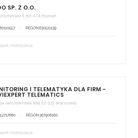
O SP. Z O.O.
orsztyńska 5, 60-474, Poznań
780110557
REGON:630521139
sport i motoryzacja
ITORING I TELEMATYKA DLA FIRM -
IEXPERT TELEMATICS
eje Jerozolimskie 181B, 02-222, Warszawa
252717680
REGON:367906160
sport i motoryzacja