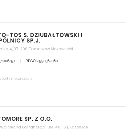
O-TOS S. DZIUBAŁTOWSKI I
ÓLNICY SP.J.
mka 4, 97-200, Tomaszów Mazowiecki
731006297
REGON:590362080
sport i motoryzacja
OMORE SP. Z O.O.
. Wojciecha Korfantego 181A, 40-153, Katowice