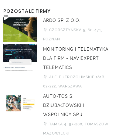
POZOSTAŁE FIRMY
ARDO SP. Z O.O.
CZORSZTYŃSKA 5, 60-474,
POZNAŃ
MONITORING I TELEMATYKA
DLA FIRM - NAVIEXPERT
TELEMATICS
ALEJE JEROZOLIMSKIE 181B,
02-222, WARSZAWA
AUTO-TOS S.
DZIUBAŁTOWSKI I
WSPÓLNICY SP.J.
TAMKA 4, 97-200, TOMASZÓW
MAZOWIECKI