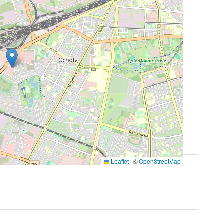
Leaflet
|
©
OpenStreetMap