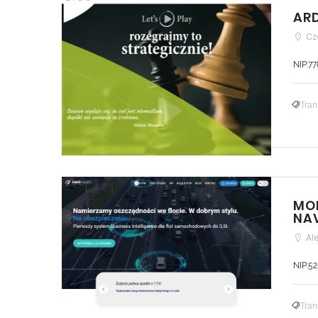
ARD
Cz
NIP:7
Tran
MON
NAV
Al
NIP:5
Tran