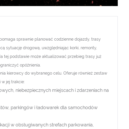
a pomaga sprawnie planować codzienne dojazdy, trasy
ącą sytuację drogową, uwzględniając korki, remonty,
a tej podstawie może aktualizować przebieg trasy już
graniczyć opóźnienia.
enia kierowcy do wybranego celu. Oferuje również zestaw
w jej trakcie:
gowych, niebezpiecznych miejscach i zdarzeniach na
komatów, parkingów i ładowarek dla samochodów
kacji w obsługiwanych strefach parkowania,