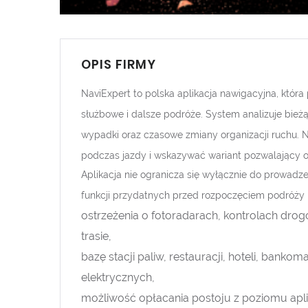
OPIS FIRMY
NaviExpert to polska aplikacja nawigacyjna, któr
służbowe i dalsze podróże. System analizuje bież
wypadki oraz czasowe zmiany organizacji ruchu. N
podczas jazdy i wskazywać wariant pozwalający o
Aplikacja nie ogranicza się wyłącznie do prowadz
funkcji przydatnych przed rozpoczęciem podróży i 
ostrzeżenia o fotoradarach, kontrolach dro
trasie,
bazę stacji paliw, restauracji, hoteli, ban
elektrycznych,
możliwość opłacania postoju z poziomu apli