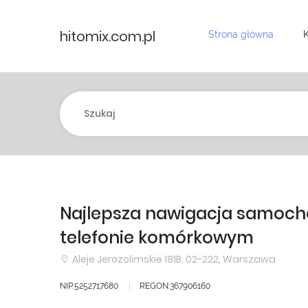
hitomix.com.pl
Strona główna
K
Najlepsza nawigacja samoc
telefonie komórkowym
Aleje Jerozolimskie 181B, 02-222, Warszawa
NIP:5252717680
REGON:367906160