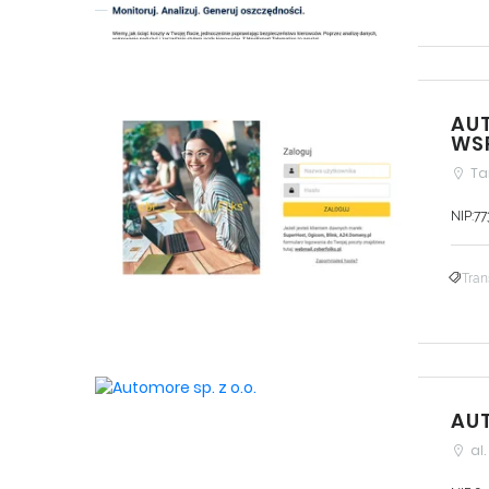
AUT
WSP
Ta
NIP:7
Tran
AUT
al