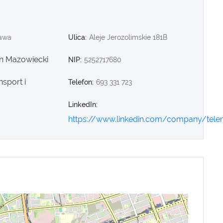
awa
Ulica:
Aleje Jerozolimskie 181B
n Mazowiecki
NIP:
5252717680
nsport i
Telefon:
693 331 723
LinkedIn:
https://www.linkedin.com/company/tele