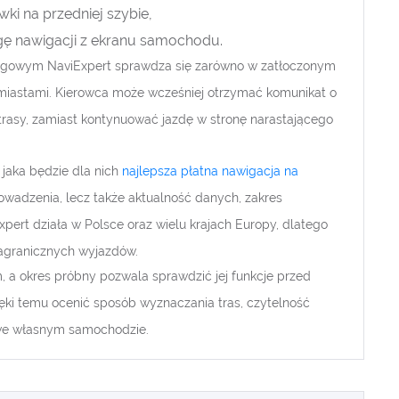
ki na przedniej szybie,
ugę nawigacji z ekranu samochodu.
rogowym NaviExpert sprawdza się zarówno w zatłoczonym
 miastami. Kierowca może wcześniej otrzymać komunikat o
j trasy, zamiast kontynuować jazdę w stronę narastającego
 jaka będzie dla nich
najlepsza płatna nawigacja na
owadzenia, lecz także aktualność danych, zakres
pert działa w Polsce oraz wielu krajach Europy, dlatego
agranicznych wyjazdów.
 a okres próbny pozwala sprawdzić jej funkcje przed
ki temu ocenić sposób wyznaczania tras, czytelność
 we własnym samochodzie.