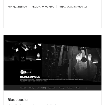
NIP:7471898820
REGON:363667160
http://www.alu-dach.pl
Bluesopole