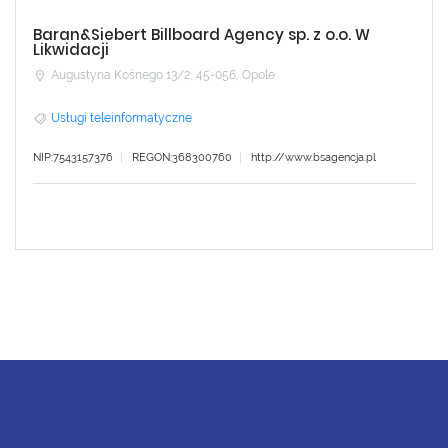
Baran&Siebert Billboard Agency sp. z o.o. W
Likwidacji
Augustyna Kośnego 13/2, 45-056, Opole
Usługi teleinformatyczne
NIP:7543157376
REGON:368300760
http://www.bsagencja.pl