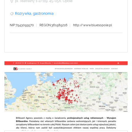
pl. Teatralny 1-2/119, 45-056, Opole
Rozrywka, gastronomia
NIP:7543093570
REGON:361585216
http://www.bluesopole.pl