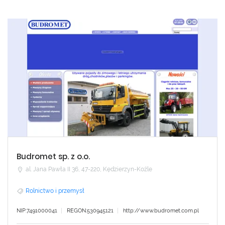
Budromet sp. z o.o.
al. Jana Pawła II 36, 47-220, Kędzierzyn-Koźle
Rolnictwo i przemysł
NIP:7491000041
REGON:530945121
http://www.budromet.com.pl