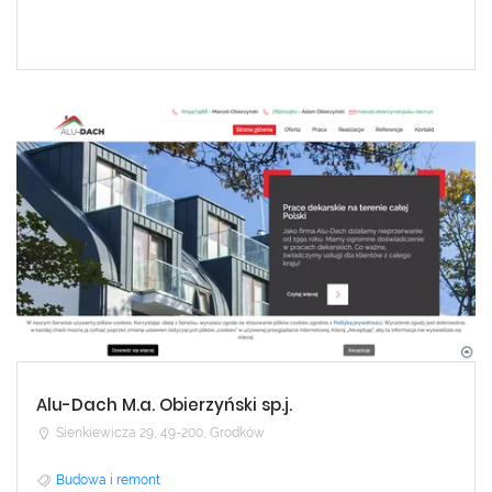
Alu-Dach M.a. Obierzyński sp.j.
Sienkiewicza 29, 49-200, Grodków
Budowa i remont