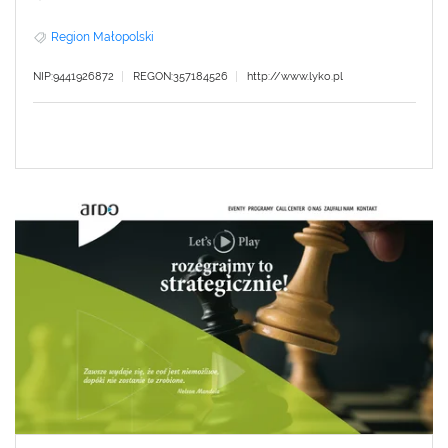
Region Małopolski
NIP:9441926872
REGON:357184526
http://www.lyko.pl