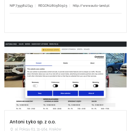
NIP:7393812743
REGON:280560503
http://www.auto-land.pl
Antoni Łyko sp. z o.o.
al. Pokoju 63, 31-564, Kraków