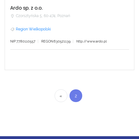
Ardo sp. z o.o.
Czorsztyńska 5, 60-474, Poznań
Region Wielkopolski
NIP:7780110557
REGON:630521139
http://www.ardo.pl
«
2